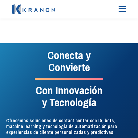
#InteligenciaEnTelefonia
#SocialListeningEficaz
Experiencia del
Administración
Conecta y
cliente sin
de telefonía
Convierte
complicaciones
Con Innovación
La solución de enrutamiento,
Todos los tickets, todos los
administración, monitoreo e
y Tecnología
análisis, ¡un solo lugar!
inteligencia de la telefonía para
Descubre nuestra plataforma
contact center.
unificada y lleva tu atención
Ofrecemos soluciones de contact center con IA, bots,
al cliente y marketing al
machine learning y tecnología de automatización para
VER DETALLES
siguiente nivel.
experiencias de cliente personalizadas y predictivas.