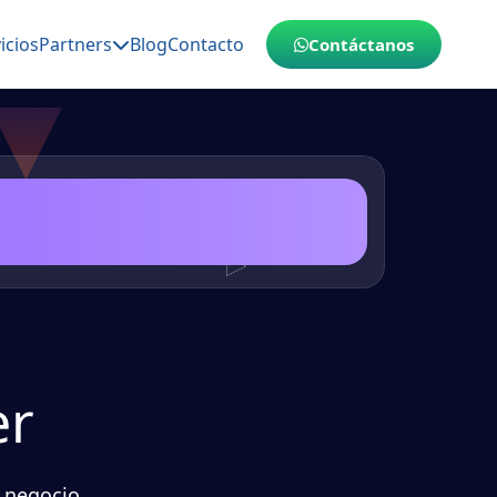
icios
Partners
Blog
Contacto
Contáctanos
er
 negocio,