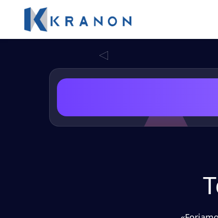
T
«Forjamo