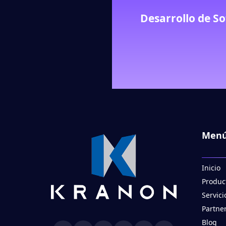
Desarrollo de S
Men
Inicio
Produc
Servici
Partne
Blog