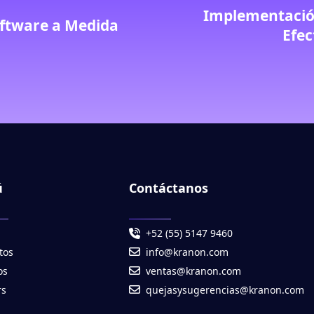
Implementació
oftware a Medida
Efec
ú
Contáctanos
+52 (55) 5147 9460
tos
info@kranon.com
os
ventas@kranon.com
rs
quejasysugerencias@kranon.com