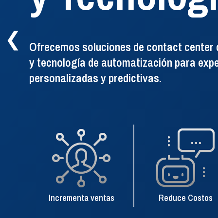
de telefoní
❮
Ofrecemos soluciones de contact center c
y tecnología de automatización para expe
personalizadas y predictivas.
La solución de enrutamiento, admin
e inteligencia de la telefonía para 
VER DETALLES
Incrementa ventas
Reduce Costos