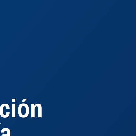
ción
ción
ía