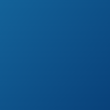
ones
n solo lugar!
 lleva tu atención al