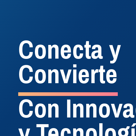
Conecta y
Convierte
Con Innova
#InteligenciaEnTelefonia
Administra
y Tecnolog