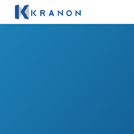
#SocialListeningEficaz
Experienci
cliente sin