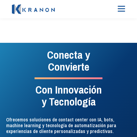
#InteligenciaEnTelefonia
#SocialListeningEficaz
Experiencia del
Administración
Conecta y
cliente sin
de telefonía
Convierte
complicaciones
Con Innovación
La solución de enrutamiento,
Todos los tickets, todos los
administración, monitoreo e
y Tecnología
análisis, ¡un solo lugar!
inteligencia de la telefonía para
Descubre nuestra plataforma
contact center.
unificada y lleva tu atención
Ofrecemos soluciones de contact center con IA, bots,
al cliente y marketing al
machine learning y tecnología de automatización para
VER DETALLES
siguiente nivel.
experiencias de cliente personalizadas y predictivas.