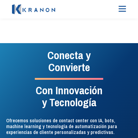
#InteligenciaEnTelefonia
#SocialListeningEficaz
Experiencia del
Administración
Conecta y
cliente sin
de telefonía
Convierte
complicaciones
Con Innovación
La solución de enrutamiento,
Todos los tickets, todos los
administración, monitoreo e
y Tecnología
análisis, ¡un solo lugar!
inteligencia de la telefonía para
Descubre nuestra plataforma
contact center.
unificada y lleva tu atención
Ofrecemos soluciones de contact center con IA, bots,
al cliente y marketing al
machine learning y tecnología de automatización para
VER DETALLES
siguiente nivel.
experiencias de cliente personalizadas y predictivas.