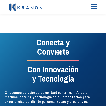
#InteligenciaEnTelefonia
#SocialListeningEficaz
Experiencia del
Administración
Conecta y
cliente sin
de telefonía
Convierte
complicaciones
Con Innovación
La solución de enrutamiento,
Todos los tickets, todos los
administración, monitoreo e
y Tecnología
análisis, ¡un solo lugar!
inteligencia de la telefonía para
Descubre nuestra plataforma
contact center.
unificada y lleva tu atención
Ofrecemos soluciones de contact center con IA, bots,
al cliente y marketing al
machine learning y tecnología de automatización para
VER DETALLES
siguiente nivel.
experiencias de cliente personalizadas y predictivas.