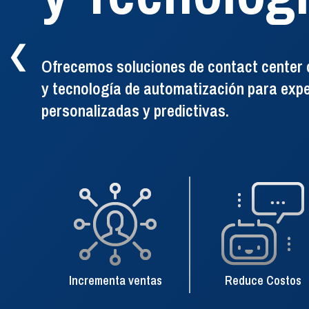
de telefoní
❮
Ofrecemos soluciones de contact center c
y tecnología de automatización para expe
personalizadas y predictivas.
La solución de enrutamiento, admin
e inteligencia de la telefonía para 
VER DETALLES
Incrementa ventas
Reduce Costos