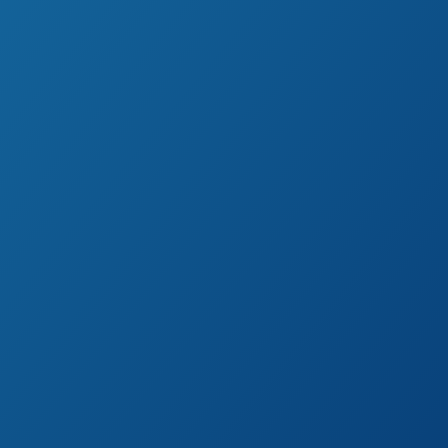
ones
n solo lugar!
 lleva tu atención al