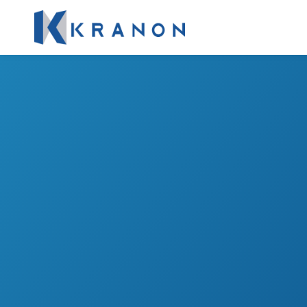
#SocialListeningEficaz
Experienci
cliente sin