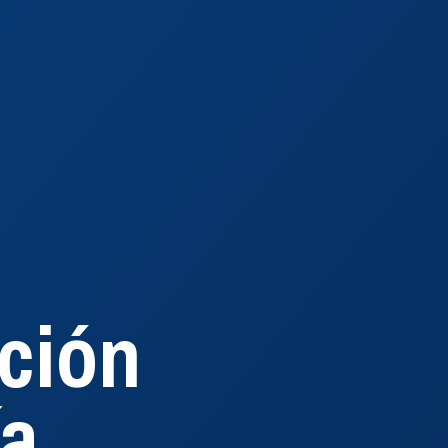
ción
ción
ía