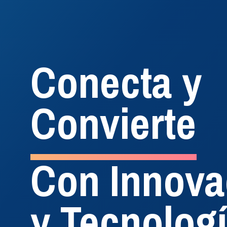
Conecta y
Convierte
Con Innova
#InteligenciaEnTelefonia
Administra
y Tecnolog