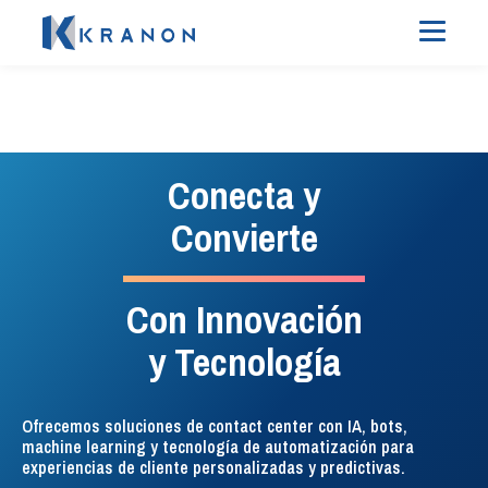
#InteligenciaEnTelefonia
#SocialListeningEficaz
Experiencia del
Administración
Conecta y
cliente sin
de telefonía
Convierte
complicaciones
Con Innovación
La solución de enrutamiento,
Todos los tickets, todos los
administración, monitoreo e
y Tecnología
análisis, ¡un solo lugar!
inteligencia de la telefonía para
Descubre nuestra plataforma
contact center.
unificada y lleva tu atención
Ofrecemos soluciones de contact center con IA, bots,
al cliente y marketing al
machine learning y tecnología de automatización para
VER DETALLES
siguiente nivel.
experiencias de cliente personalizadas y predictivas.